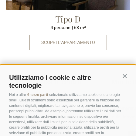
Tipo D
4 persone
| 68 m²
SCOPRI L'APPARTAMENTO
Utilizziamo i cookie e altre
Contin
In vacanza in centro
Monte B
tecnologie
Noi e altre
6 terze parti
selezionate utilizziamo cookie e tecnologie
simili. Questi strumenti sono essenziali per garantire la fruizione dei
Gli appartamenti vacanza del Residence
contenuti digitali, migliorare la navigazione e, previo tuo consenso,
Il comprens
Aquila Nera in centro a San Candido.
per scopi pubblicitari. Ad esempio, potremmo utilizzare i tuoi dati per
e del tempo 
le seguenti finalità: archiviare informazioni su dispositivo e/o
accedervi, utilizzare dati limitati per la selezione della pubblicità,
creare profili per la pubblicità personalizzata, utilizzare profili per la
SCOPRI DI PIÙ
selezione di pubblicità personalizzata, creare profili per la