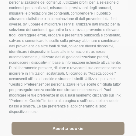
personalizzazione dei contenuti, utilizzare profili per la selezione di
contenuti personalizzati, misurare le prestazioni degli annunci,
misurare le prestazioni dei contenuti, comprendere il pubblico
attraverso statistiche o la combinazione di dati provenienti da fonti
diverse, sviluppare e migliorare i servizi, utilizzare dati limitati per la
selezione dei contenuti, garantire la sicurezza, prevenire e rilevare
frodi, correggere errori, erogare e presentare pubblicità e contenuto,
salvare e comunicare le scelte sulla privacy, abbinare e combinare
dati provenienti da altre fonti di dati, collegare diversi dispositivi,
identificare i dispositivi in base alle informazioni trasmesse
automaticamente, utilizzare dati di geolocalizzazione precisi,
riconoscere i dispositivi in base a informazioni richieste attivamente.
Residence Aquila Nera ***
Puoi liberamente prestare, rifiutare o revocare il tuo consenso senza
incorrere in limitazioni sostanziali. Cliccando su "Accetta cookie,"
Piazza San Michele 9
acconsenti all'uso di cookie e strumenti simili. Utilizza il pulsante
I-
39038
San Candido
"Gestisci Preferenze" per personalizzare le tue scelte o "Rifiuta tutto"
per proseguire senza cookie non strettamente necessari. Puoi
Alto Adige
modificare le tue preferenze in qualsiasi momento cliccando sul link
Tel.:
+39 0474 913218
"Preferenze Cookie" in fondo alla pagina o sull'icona dello scudo in
basso a sinistra. Le tue preferenze si applicheranno al solo
+43 664 4433191
dispositivo in uso.
info@aquilanera.net
Accetta cookie