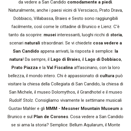
da vedere a San Candido
comodamente a piedi
.
Naturalmente, anche i paesi vicini di Versciaco, Prato Drava,
Dobbiaco, Villabassa, Braies e Sesto sono raggiungibili
facilmente, così come le cittadine di Brunico e Lienz. C'è
tanto da scoprire:
musei
interessanti, luoghi ricchi di
storia
,
scenari
naturali
straordinari. Se vi chiedete
cosa vedere a
San Candido
appena arrivati, la risposta è semplice:
la
natura
! Da sempre, il
Lago di Braies
, il
Lago di Dobbiaco
,
Prato Piazza
e la
Val Fiscalina
affascinano, con la loro
bellezza, il mondo intero. Chi è appassionato di
cultura
può
visitare la chiesa della Collegiata di San Candido, la chiesa di
San Michele, il museo Dolomythos, il Grandhotel e il museo
Rudolf Stolz. Consigliamo vivamente le settimane musicali
Gustav Mahler e gli
MMM - Messner Mountain Museum
a
Brunico e sul
Plan de Corones
. Cosa vedere a San Candido
se si ama la storia? Semplice: Bellum Aquilarum, il Monte