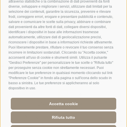
attraverso statistiche o la combinazione di dati provenienti da fonti
diverse, sviluppare e migliorare i servizi, utilizzare dati limitati per la
selezione dei contenuti, garantire la sicurezza, prevenire e rilevare
frodi, correggere errori, erogare e presentare pubblicità e contenuto,
VACANZE A SAN CANDIDO
SAN C
salvare e comunicare le scelte sulla privacy, abbinare e combinare
dati provenienti da altre fonti di dati, collegare diversi dispositivi,
identificare i dispositivi in base alle informazioni trasmesse
automaticamente, utilizzare dati di geolocalizzazione precisi,
riconoscere i dispositivi in base a informazioni richieste attivamente.
Puoi liberamente prestare, rifiutare o revocare il tuo consenso senza
incorrere in limitazioni sostanziali. Cliccando su "Accetta cookie,"
acconsenti all'uso di cookie e strumenti simili. Utilizza il pulsante
"Gestisci Preferenze" per personalizzare le tue scelte o "Rifiuta tutto"
per proseguire senza cookie non strettamente necessari. Puoi
+
modificare le tue preferenze in qualsiasi momento cliccando sul link
"Preferenze Cookie" in fondo alla pagina o sull'icona dello scudo in
−
basso a sinistra. Le tue preferenze si applicheranno al solo
dispositivo in uso.
Accetta cookie
Rifiuta tutto