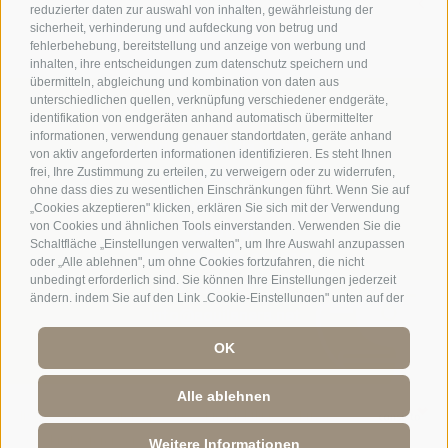
reduzierter daten zur auswahl von inhalten, gewährleistung der
sicherheit, verhinderung und aufdeckung von betrug und
fehlerbehebung, bereitstellung und anzeige von werbung und
inhalten, ihre entscheidungen zum datenschutz speichern und
übermitteln, abgleichung und kombination von daten aus
unterschiedlichen quellen, verknüpfung verschiedener endgeräte,
identifikation von endgeräten anhand automatisch übermittelter
informationen, verwendung genauer standortdaten, geräte anhand
Residence Aquila Nera ***
von aktiv angeforderten informationen identifizieren. Es steht Ihnen
Michaelsplatz 9
frei, Ihre Zustimmung zu erteilen, zu verweigern oder zu widerrufen,
ohne dass dies zu wesentlichen Einschränkungen führt. Wenn Sie auf
I-
39038
Innichen
„Cookies akzeptieren" klicken, erklären Sie sich mit der Verwendung
von Cookies und ähnlichen Tools einverstanden. Verwenden Sie die
Südtirol
Schaltfläche „Einstellungen verwalten", um Ihre Auswahl anzupassen
Tel.:
+39 0474 913218
oder „Alle ablehnen", um ohne Cookies fortzufahren, die nicht
unbedingt erforderlich sind. Sie können Ihre Einstellungen jederzeit
+43 664 4433191
ändern, indem Sie auf den Link „Cookie-Einstellungen" unten auf der
info@aquilanera.net
Seite oder auf das Schildsymbol unten links klicken. Ihre
Einstellungen gelten nur für das verwendete Gerät.
OK
Alle ablehnen
Impressum
Sitemap
Cookie-Richtlinie
Privacy
Cookie Präferenzen
Weitere Informationen