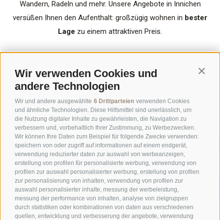
Wandern, Radeln und mehr. Unsere Angebote in Innichen
versüßen Ihnen den Aufenthalt: großzügig wohnen in
bester
Lage
zu einem attraktiven Preis.
Leider gibt es im Moment keine aktuellen Angebote für Sie.
Wir verwenden Cookies und
Contin
andere Technologien
Wir und andere ausgewählte
6 Drittparteien
verwenden Cookies
Unsere Ferienwohnungen
und ähnliche Technologien. Diese Hilfsmittel sind unerlässlich, um
die Nutzung digitaler Inhalte zu gewährleisten, die Navigation zu
verbessern und, vorbehaltlich Ihrer Zustimmung, zu Werbezwecken.
Wir können Ihre Daten zum Beispiel für folgende Zwecke verwenden:
Ihr Urlaubs-Zuhause in den Dolomiten!
Anreise
speichern von oder zugriff auf informationen auf einem endgerät,
Inklu
verwendung reduzierter daten zur auswahl von werbeanzeigen,
erstellung von profilen für personalisierte werbung, verwendung von
profilen zur auswahl personalisierter werbung, erstellung von profilen
zur personalisierung von inhalten, verwendung von profilen zur
APPARTEMENTS ANSEHEN
auswahl personalisierter inhalte, messung der werbeleistung,
messung der performance von inhalten, analyse von zielgruppen
durch statistiken oder kombinationen von daten aus verschiedenen
quellen, entwicklung und verbesserung der angebote, verwendung